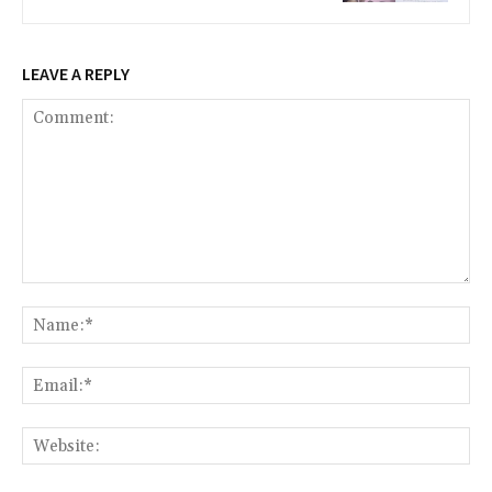
LEAVE A REPLY
Comment:
Na
Ema
Web