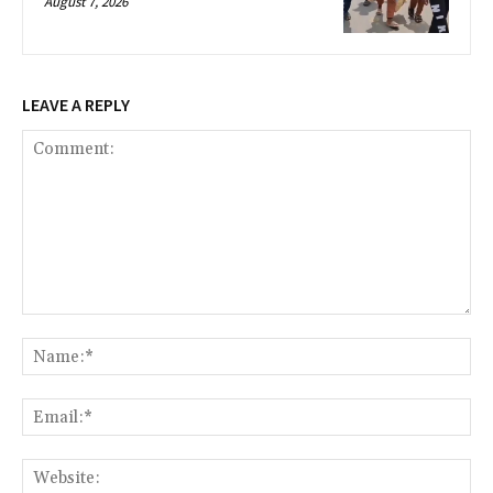
August 7, 2026
LEAVE A REPLY
Comment:
Na
Ema
Web