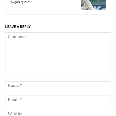
August 8, 2026
LEAVE A REPLY
Comment:
Na
Ema
Web