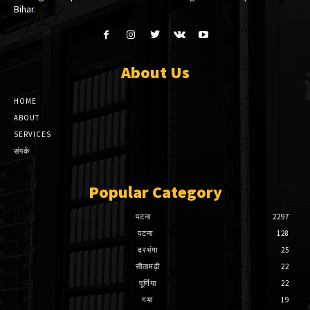
Bihar.
About Us
HOME
ABOUT
SERVICES
संपर्क
Popular Category
पटना
2297
पटना
128
दरभंगा
25
सीतामढ़ी
22
पूर्णिया
22
गया
19