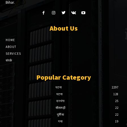
Bihar.
About Us
HOME
ABOUT
SERVICES
संपर्क
Popular Category
पटना
2297
पटना
128
दरभंगा
25
सीतामढ़ी
22
पूर्णिया
22
गया
19