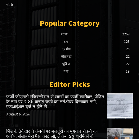
संपर्क
Popular Category
पटना
2269
पटना
128
दरभंगा
25
सीतामढ़ी
22
पूर्णिया
22
गया
19
Editor Picks
फर्जी जीएसटी रजिस्ट्रेशन से लाखों का फर्जी कारोबार, पीड़ित
के नाम पर 2.86 करोड़ रुपये का टर्नओवर दिखाकर ठगी,
एफआईआर दर्ज न होने से...
August 6, 2026
भिंड के ठेकेदार ने कंपनी पर मजदूरों का भुगतान रोकने का
आरोप, बोला- मेरा पैसा काट लो, लेकिन 23 श्रमिकों की