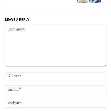
LEAVE A REPLY
Comment:
Na
Ema
Web