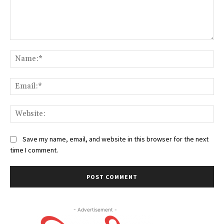
Comment:
Na
Ema
Web
Save my name, email, and website in this browser for the next
time I comment.
- Advertisement -