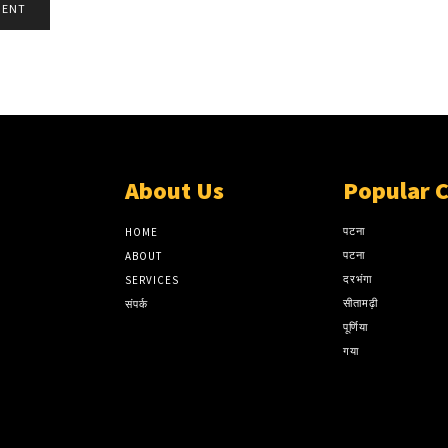
About Us
Popular 
पटना
HOME
पटना
ABOUT
दरभंगा
SERVICES
सीतामढ़ी
संपर्क
पूर्णिया
गया