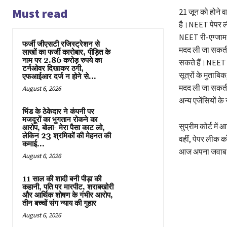
Must read
21 जून को होने व
है।NEET पेपर लीक
NEET री-एग्जाम क
फर्जी जीएसटी रजिस्ट्रेशन से
मदद ली जा सकती 
लाखों का फर्जी कारोबार, पीड़ित के
नाम पर 2.86 करोड़ रुपये का
सकते हैं।NEET प्र
टर्नओवर दिखाकर ठगी,
सूत्रों के मुताबि
एफआईआर दर्ज न होने से...
मदद ली जा सकती
August 6, 2026
अन्य एजेंसियों क
भिंड के ठेकेदार ने कंपनी पर
मजदूरों का भुगतान रोकने का
सुप्रीम कोर्ट म
आरोप, बोला- मेरा पैसा काट लो,
लेकिन 23 श्रमिकों की मेहनत की
वहीं, पेपर लीक क
कमाई...
आज अपना जवाब दा
August 6, 2026
11 साल की शादी बनी पीड़ा की
कहानी, पति पर मारपीट, शराबखोरी
और आर्थिक शोषण के गंभीर आरोप,
Share
तीन बच्चों संग न्याय की गुहार
August 6, 2026