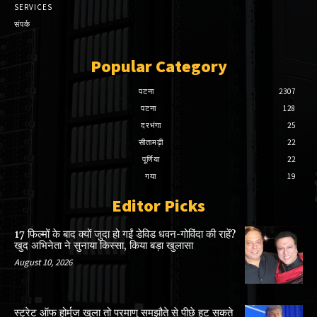
SERVICES
संपर्क
Popular Category
पटना
2307
पटना
128
दरभंगा
25
सीतामढ़ी
22
पूर्णिया
22
गया
19
Editor Picks
17 फिल्मों के बाद क्यों जुदा हो गईं डेविड धवन-गोविंदा की राहें?
खुद अभिनेता ने सुनाया किस्सा, किया बड़ा खुलासा
August 10, 2026
स्ट्रेट ऑफ होर्मुज खुला तो परमाणु समझौते से पीछे हट सकते