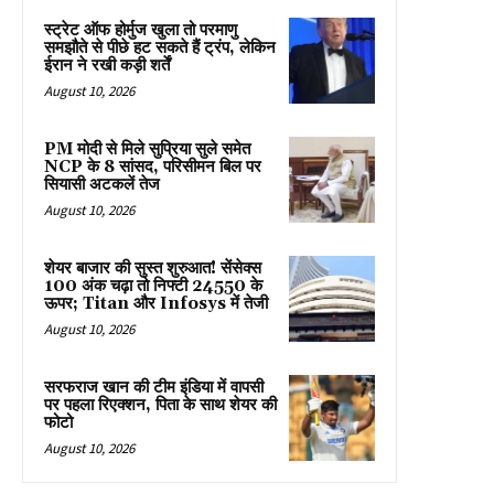
स्ट्रेट ऑफ होर्मुज खुला तो परमाणु
समझौते से पीछे हट सकते हैं ट्रंप, लेकिन
ईरान ने रखी कड़ी शर्तें
August 10, 2026
PM मोदी से मिले सुप्रिया सुले समेत
NCP के 8 सांसद, परिसीमन बिल पर
सियासी अटकलें तेज
August 10, 2026
शेयर बाजार की सुस्त शुरुआत! सेंसेक्स
100 अंक चढ़ा तो निफ्टी 24550 के
ऊपर; Titan और Infosys में तेजी
August 10, 2026
सरफराज खान की टीम इंडिया में वापसी
पर पहला रिएक्शन, पिता के साथ शेयर की
फोटो
August 10, 2026