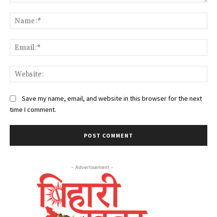
Comment:
Na
Ema
Web
Save my name, email, and website in this browser for the next
time I comment.
- Advertisement -