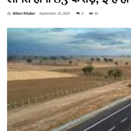
By
Bihari Khabar
September 29, 2025
0
81