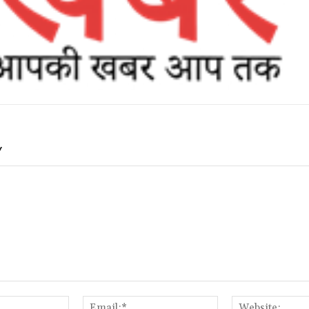
Y
Name:*
Email:*