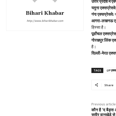
उत्तर प्रदेश में एक
यमुना एक्सप्रेसवे
Bihari Khabar
गंगा एक्सप्रेसवे:
य
आगरा-लखनऊ एक्
http://www.biharikhabar.com
हिस्सा है।
पूर्वांचल एक्सप्रेस
गोरखपुर लिंक एक्
है।
दिल्ली-मेरठ एक्सप
TAGS
UP एक्सप
Share
Previous article
कौन है ‘द बैड
समीर वानखेड़े स