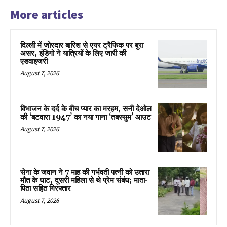
More articles
दिल्ली में जोरदार बारिश से एयर ट्रैफिक पर बुरा
असर, इंडिगो ने यात्रियों के लिए जारी की
एडवाइजरी
August 7, 2026
विभाजन के दर्द के बीच प्यार का मरहम, सनी देओल
की ‘बटवारा 1947’ का नया गाना ‘तबस्सुम’ आउट
August 7, 2026
सेना के जवान ने 7 माह की गर्भवती पत्नी को उतारा
मौत के घाट, दूसरी महिला से थे प्रेम संबंध; माता-
पिता सहित गिरफ्तार
August 7, 2026