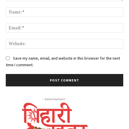
Comment:
Na
Ema
Web
Save my name, email, and website in this browser for the next
time I comment.
- Advertisement -