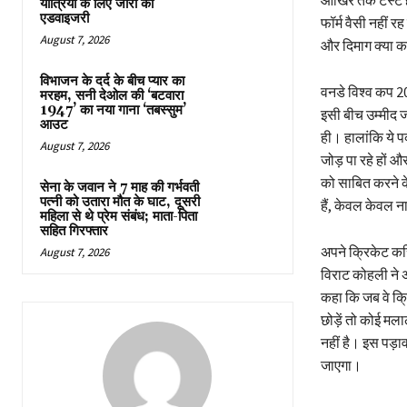
आखिर तक टेस्ट ह
यात्रियों के लिए जारी की
एडवाइजरी
फॉर्म वैसी नहीं 
August 7, 2026
और दिमाग क्या क
विभाजन के दर्द के बीच प्यार का
वनडे विश्व कप 20
मरहम, सनी देओल की ‘बटवारा
1947’ का नया गाना ‘तबस्सुम’
इसी बीच उम्मीद 
आउट
ही। हालांकि ये पक
August 7, 2026
जोड़ पा रहे हों औ
को सा​बित करने क
सेना के जवान ने 7 माह की गर्भवती
पत्नी को उतारा मौत के घाट, दूसरी
हैं, केवल केवल न
महिला से थे प्रेम संबंध; माता-पिता
सहित गिरफ्तार
अपने क्रिकेट कर
August 7, 2026
विराट कोहली ने 
कहा कि जब वे क्र
छोड़ें तो कोई मल
नहीं है। इस पड़ा
जाएगा।