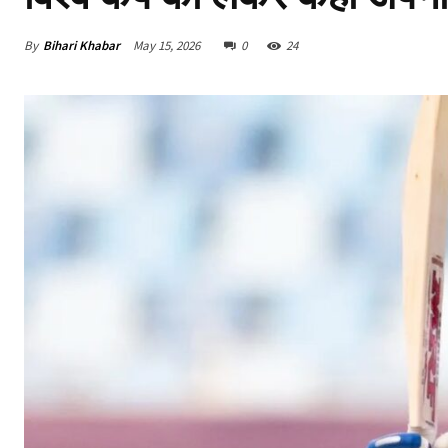
By
Bihari Khabar
May 15, 2026
0
24