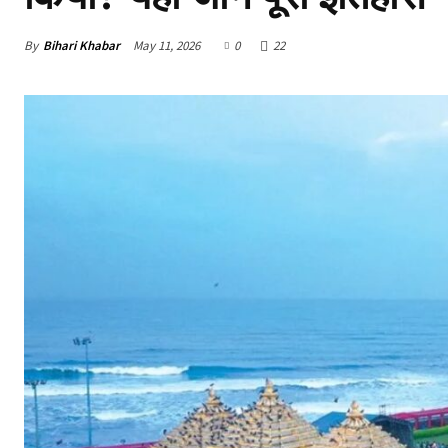
By
Bihari Khabar
May 11, 2026
0
22