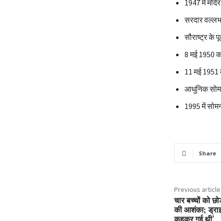
1947 में मंदिर
सरदार वल्लभभा
सौराष्ट्र के 
8 मई 1950 को
11 मई 1951 क
आधुनिक सोमनाथ
1995 में सोमन
Share
Previous article
चार बच्चों को छो
की आशंका; ड्राइ
कहकर गई थी’