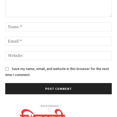
Comment:
Na
Ema
Web
Save my name, email, and website in this browser for the next
time I comment.
- Advertisement -