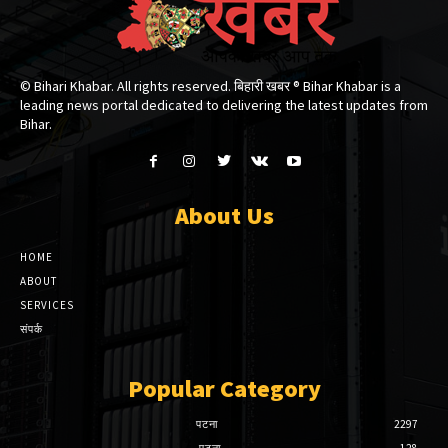
© Bihari Khabar. All rights reserved. बिहारी खबर ®​ Bihar Khabar is a
leading news portal dedicated to delivering the latest updates from
Bihar.
About Us
HOME
ABOUT
SERVICES
संपर्क
Popular Category
पटना
2297
पटना
128