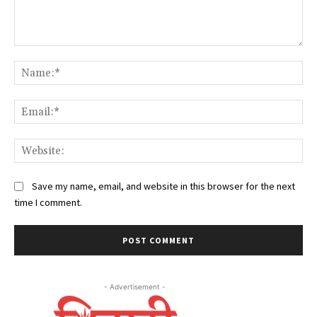
Comment:
Na
Ema
Web
Save my name, email, and website in this browser for the next
time I comment.
- Advertisement -