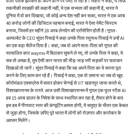
वाला पलक झपकते ही अपने फ़ोन पर पेमेंट ले रहा है। मैक्रों ने कहा, ये सिर्फ़
तकनीकी तरक़्क़ी की कहानी नहीं, ये एक सभ्यता की कहानी है, भारत ने
दुनिया में वो कर दिखाया, जो कोई अन्य देश नहीं कर सका, भारत ने एक अरब
40 करोड़ लोगों की डिजिटल पहचान बनाई, भारत ने ऐसा पेमेंट सिस्टम
बनाया, जिसमें हर महीने 20 अरब लेनदेन की प्रॉसेसिंग होती है।गूगल-
अल्फाबेट के CEO सुंदर पिचाई ने कहा उनके पिता रघुनाथ पिचाई ने उन्हें AI
का एक बड़ा चैलेंज दिया है। कहा, जब वो अपने माता-पिता को गूगल की
स्वचालित कार waymo में बिठाकर घुमाने ले गए, तो उनके पिता ने कहा, ये
सब तो अच्छा है, तुम ऐसी कार भारत की भीड़-भाड़ भरी सड़कों पर चलाकर
दिखाओ तो जानें। सुंदर पिचाई ने कहा कि वह अपने पिता का ये सपना पूरा
करने के लिए काम कर रहे हैं। पिचाई ने कहा, एक वो ज़माना था जब वो खुद
कोरोमंडल एक्सप्रेस में सवार होकर चेन्नई से IIT खडगपुर जाया करते थे,
विशाखापत्तनम के रास्ते. आज उसी विशाखापत्तनम में गूगल एक फुल स्टैक AI
हब 15 अरब डालर के निवेश के साथ स्थापित कर रहा है, तैयार होने के बाद
इस हब में गीगावाट स्तर की कंप्यूटिंग क्षमता होगी, ये समुद्र के भीतर एक केबल
से जुड़ा होगा, जिसके ज़रिए पूरे भारत में लोगों को रोज़गार और कारोबार के
अवसर मिलेंगे।