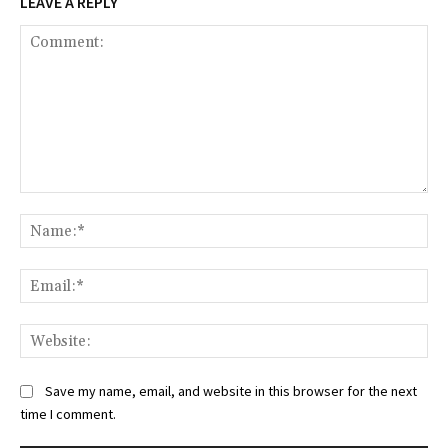
LEAVE A REPLY
Comment:
Na
Ema
Web
Save my name, email, and website in this browser for the next
time I comment.