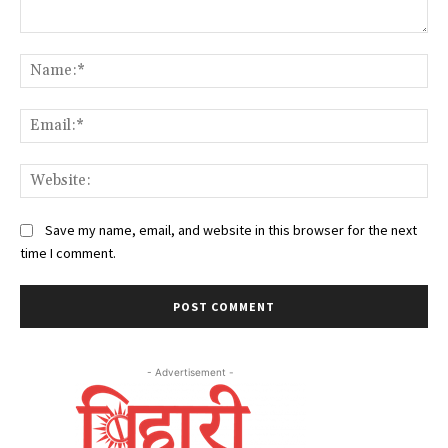
Comment:
Na
Ema
Web
Save my name, email, and website in this browser for the next
time I comment.
- Advertisement -