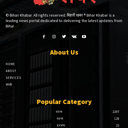
© Bihari Khabar. All rights reserved. बिहारी खबर ®​ Bihar Khabar is a
leading news portal dedicated to delivering the latest updates from
Bihar.
About Us
HOME
ABOUT
SERVICES
संपर्क
Popular Category
पटना
2297
पटना
128
दरभंगा
25