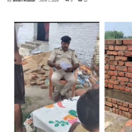
By
Bihari Khabar
June 7, 2026
0
22