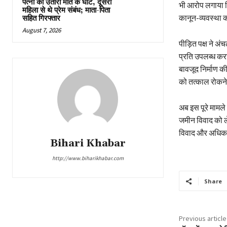
पत्नी को उतारा मौत के घाट, दूसरी
भी आरोप लगाया कि
महिला से थे प्रेम संबंध; माता-पिता
कानून-व्यवस्था क
सहित गिरफ्तार
August 7, 2026
पीड़ित पक्ष ने अ
प्रति उपलब्ध करा
बावजूद निर्माण क
को तत्काल रोकने 
अब इस पूरे मामले 
जमीन विवाद को ल
विवाद और अधिक
Bihari Khabar
http://www.biharikhabar.com
Share
Previous article