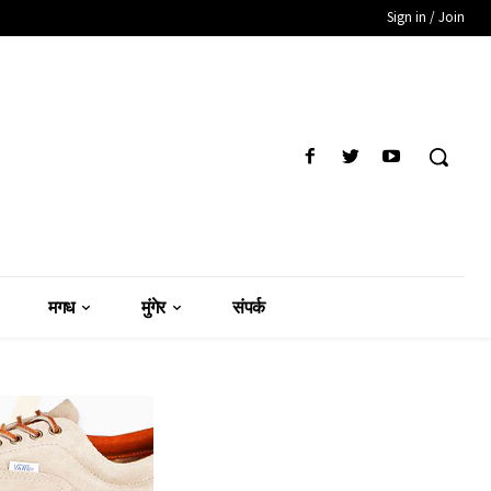
Sign in / Join
मगध
मुंगेर
संपर्क