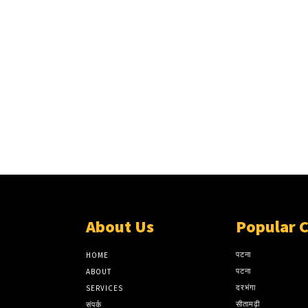
About Us
Popular 
पटना
HOME
पटना
ABOUT
दरभंगा
SERVICES
सीतामढ़ी
संपर्क