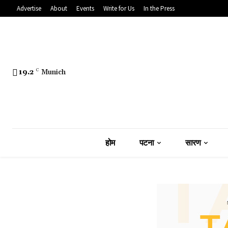
Advertise
About
Events
Write for Us
In the Press
19.2
C
Munich
होम
पटना
सारण