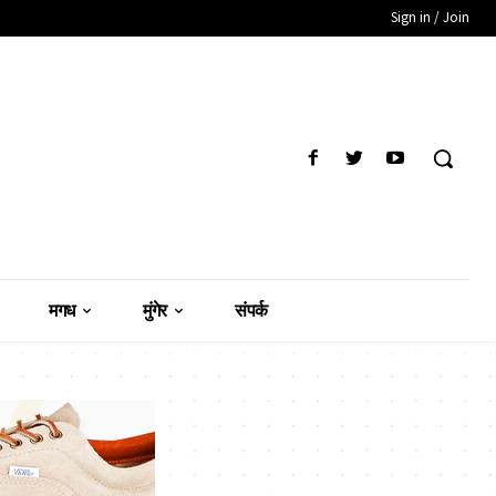
Sign in / Join
मगध
मुंगेर
संपर्क