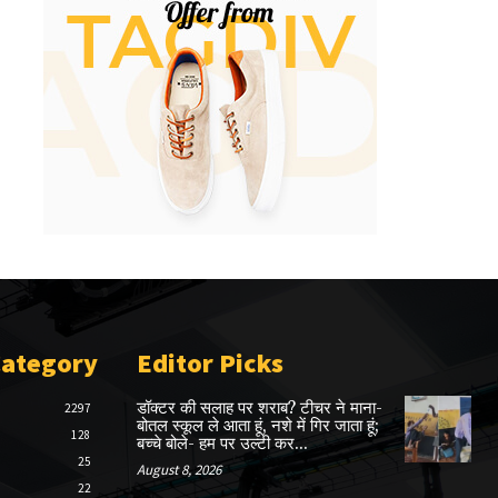
Category
Editor Picks
डॉक्टर की सलाह पर शराब? टीचर ने माना-
2297
बोतल स्कूल ले आता हूं, नशे में गिर जाता हूं;
128
बच्चे बोले- हम पर उल्टी कर...
25
August 8, 2026
22