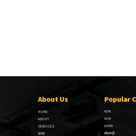
About Us
Popular 
पटना
HOME
पटना
ABOUT
दरभंगा
SERVICES
सीतामढ़ी
संपर्क