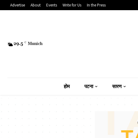
Advertise
About
Events
Write for Us
In the Press
29.5
C
Munich
होम
पटना
सारण