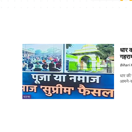
धार क
गहराय
Bihari
धार की 
आमने-साम
पटना