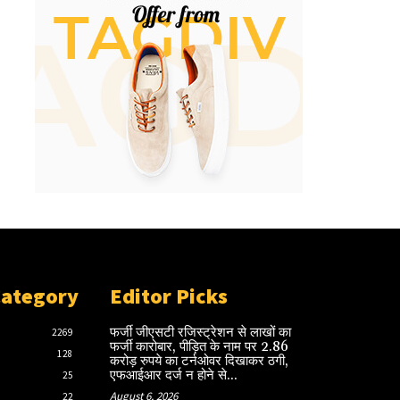
Category
Editor Picks
फर्जी जीएसटी रजिस्ट्रेशन से लाखों का
2269
फर्जी कारोबार, पीड़ित के नाम पर 2.86
128
करोड़ रुपये का टर्नओवर दिखाकर ठगी,
एफआईआर दर्ज न होने से...
25
August 6, 2026
22