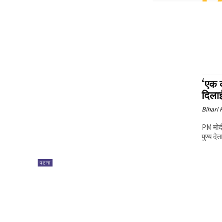
‘एक क
दिलाई
Bihari
PM मोदी
पुण्य देत
पटना