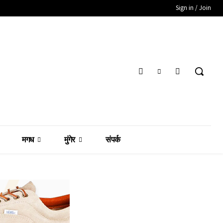
Sign in / Join
मगध
मुंगेर
संपर्क