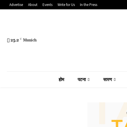
Advertise
About
Events
Write for Us
In the Press
25.2
C
Munich
होम
पटना
सारण