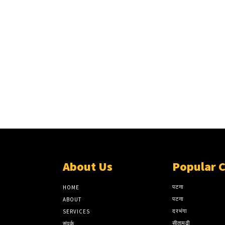
About Us
Popular 
पटना
HOME
पटना
ABOUT
दरभंगा
SERVICES
सीतामढ़ी
संपर्क