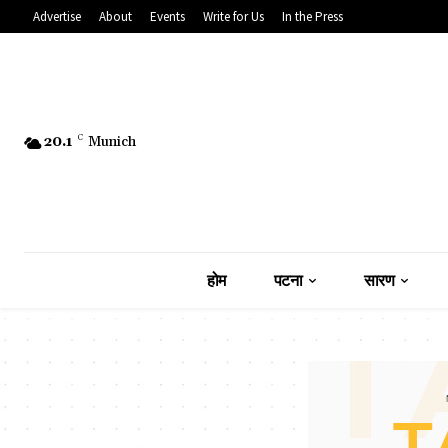
Advertise
About
Events
Write for Us
In the Press
20.1
C
Munich
होम
पटना
सारण