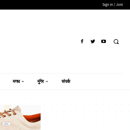
Sign in / Join
मगध
मुंगेर
संपर्क