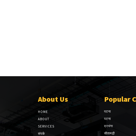
About Us
Popular 
पटना
HOME
पटना
ABOUT
दरभंगा
SERVICES
सीतामढ़ी
संपर्क