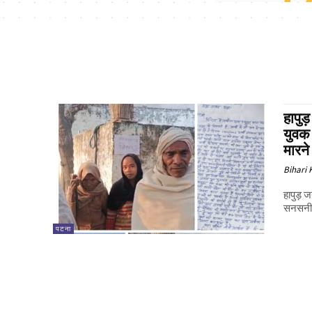
हापुड
युवक
मारने
Bihari
हापुड़ ज
सनसनीखे
पटना