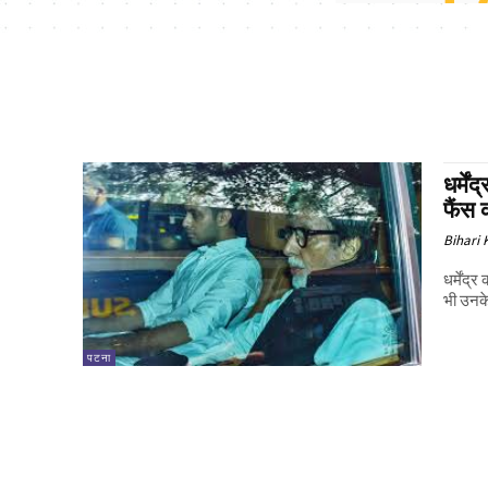
धर्मे
फैंस 
Bihari
धर्मेंद
भी उनके
पटना