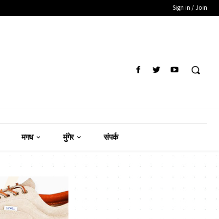
Sign in / Join
मगध
मुंगेर
संपर्क