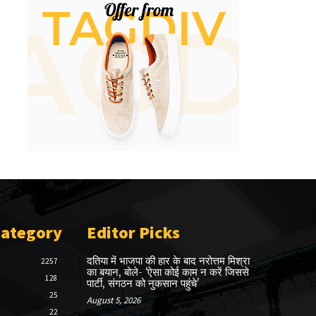
Category
Editor Picks
दतिया में भाजपा की हार के बाद नरोत्तम मिश्रा
2257
का बयान, बोले- ‘ऐसा कोई काम न करें जिससे
128
पार्टी, संगठन को नुकसान पहुंचे’
25
August 5, 2026
22