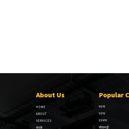
About Us
Popular 
पटना
HOME
पटना
ABOUT
दरभंगा
SERVICES
सीतामढ़ी
संपर्क