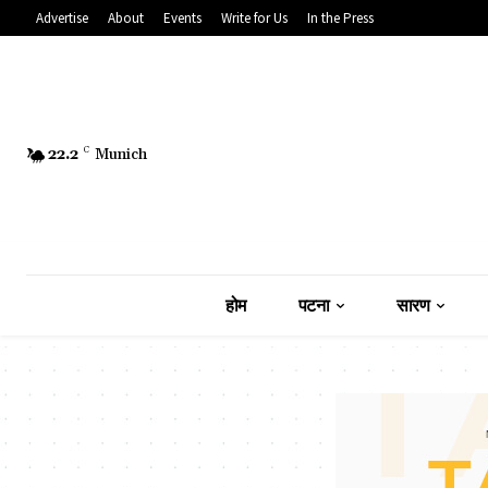
Advertise
About
Events
Write for Us
In the Press
22.2
C
Munich
होम
पटना
सारण