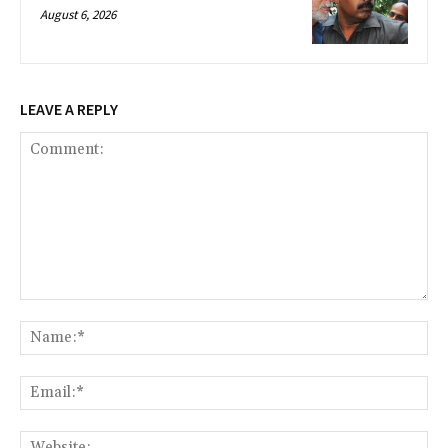
August 6, 2026
LEAVE A REPLY
Comment:
Na
Ema
Web