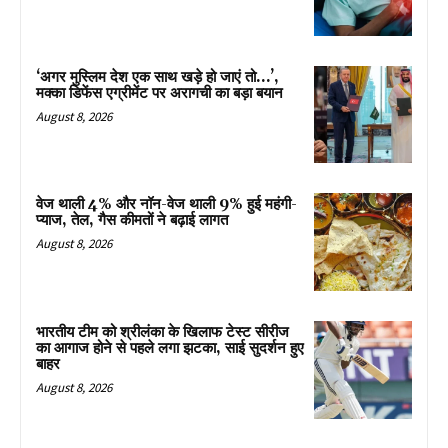
‘अगर मुस्लिम देश एक साथ खड़े हो जाएं तो…’,
मक्का डिफेंस एग्रीमेंट पर अरागची का बड़ा बयान
August 8, 2026
वेज थाली 4% और नॉन-वेज थाली 9% हुई महंगी-
प्याज, तेल, गैस कीमतों ने बढ़ाई लागत
August 8, 2026
भारतीय टीम को श्रीलंका के खिलाफ टेस्ट सीरीज
का आगाज होने से पहले लगा झटका, साई सुदर्शन हुए
बाहर
August 8, 2026