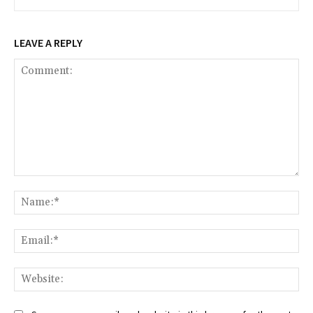
LEAVE A REPLY
Comment:
Na
Ema
Web