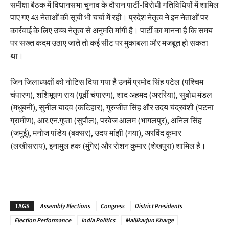
समीक्षा बैठक में विधानसभा चुनाव के दौरान पार्टी-विरोधी गतिविधियों में शामिल
पाए गए 43 नेताओं की सूची भी चर्चा में रही। प्रदेश नेतृत्व ने इन नेताओं पर
कार्रवाई के लिए उच्च नेतृत्व से अनुमति मांगी है। पार्टी का मानना है कि समय
पर सख्त कदम उठाए जाते तो कई सीट पर मुकाबला और मजबूत हो सकता
था।
जिन जिलाध्यक्षों को नोटिस दिया गया है उनमें प्रमोद सिंह पटेल (पश्चिम
चंपारण), शशिभूषण राय (पूर्वी चंपारण), शाद अहमद (अररिया), सुबोध मंडल
(मधुबनी), सुनील यादव (कटिहार), गुरुजीत सिंह और उदय चंद्रवंशी (पटना
ग्रामीण), आर.एन.गुप्ता (सुपौल), परवेज आलम (भागलपुर), अनिल सिंह
(जमुई), मनोज पांडेय (बक्सर), उदय मांझी (गया), अरविंद कुमार
(लखीसराय), इनामुल हक (मुंगेर) और रोशन कुमार (शेखपुरा) शामिल है।
TAGS
Assembly Elections
Congress
District Presidents
Election Performance
India Politics
Mallikarjun Kharge