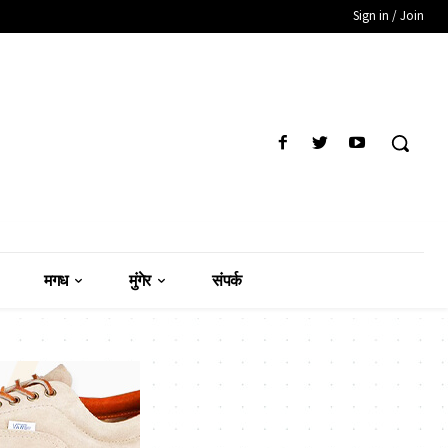
Sign in / Join
मगध
मुंगेर
संपर्क