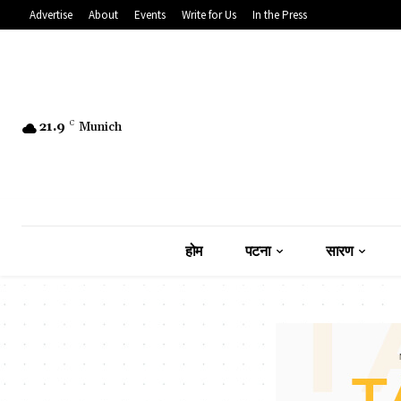
Advertise
About
Events
Write for Us
In the Press
21.9
C
Munich
होम
पटना
सारण