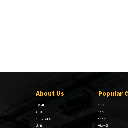
About Us
Popular 
पटना
HOME
पटना
ABOUT
दरभंगा
SERVICES
सीतामढ़ी
संपर्क