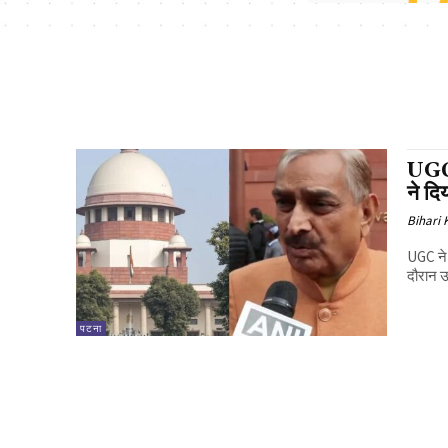
UGC 
ने दि
Bihari
UGC ने 
दौरान उ
पटना