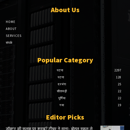
About Us
HOME
ABOUT
SERVICES
संपर्क
Popular Category
पटना
2297
पटना
128
दरभंगा
25
सीतामढ़ी
22
पूर्णिया
22
गया
19
Editor Picks
डॉक्टर की सलाह पर शराब? टीचर ने माना- बोतल स्कूल ले