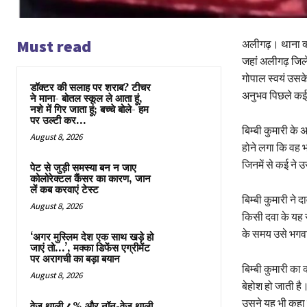
Must read
अलीगढ़। थाना क्
जहां अलीगढ़ जिले
गोपाल स्वयं उसके 
डॉक्टर की सलाह पर शराब? टीचर
अनुभव पिछले कई वर
ने माना- बोतल स्कूल ले आता हूं,
नशे में गिर जाता हूं; बच्चे बोले- हम
पर उल्टी कर...
बिम्बी कुमारी के
August 8, 2026
होने लगा कि वह भ
जिनमें से कई ने
पेट से जुड़ी समस्या बन न जाए
कोलोरेक्टल कैंसर का कारण, जान
लें कब करवाएं टेस्ट
बिम्बी कुमारी ने
August 8, 2026
किसी दवा के यह 
के समय उसे भगवान
‘अगर मुस्लिम देश एक साथ खड़े हो
जाएं तो…’, मक्का डिफेंस एग्रीमेंट
पर अरागची का बड़ा बयान
बिम्बी कुमारी का
August 8, 2026
बेहोश हो जाती ह
उसने यह भी कहा 
वेज थाली 4% और नॉन-वेज थाली