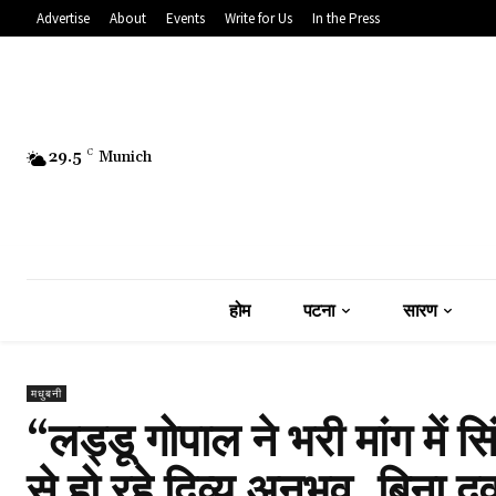
Advertise
About
Events
Write for Us
In the Press
29.5
C
Munich
होम
पटना
सारण
मधुबनी
“लड्डू गोपाल ने भरी मांग में 
से हो रहे दिव्य अनुभव, बिना दव