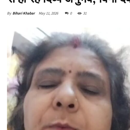
By
Bihari Khabar
May 11, 2026
0
31