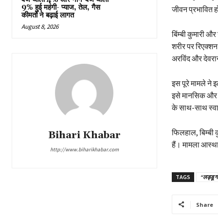
9% हुई महंगी- प्याज, तेल, गैस
जीवन प्रभावित हो
कीमतों ने बढ़ाई लागत
August 8, 2026
बिंम्बी कुमारी और
शरीर पर रिएक्शन 
अरविंद और देवरानी
इस पूरे मामले ने 
इसे मानसिक और चि
के साथ-साथ स्वा
फिलहाल, बिम्बी क
Bihari Khabar
हैं। मामला आस्थ
http://www.biharikhabar.com
TAGS
“लड्डू ग
Share