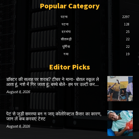
Popular Category
पटना
2297
पटना
128
दरभंगा
25
सीतामढ़ी
22
पूर्णिया
22
गया
19
Editor Picks
डॉक्टर की सलाह पर शराब? टीचर ने माना- बोतल स्कूल ले
आता हूं, नशे में गिर जाता हूं; बच्चे बोले- हम पर उल्टी कर...
August 8, 2026
पेट से जुड़ी समस्या बन न जाए कोलोरेक्टल कैंसर का कारण,
जान लें कब करवाएं टेस्ट
August 8, 2026