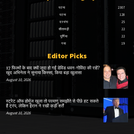
पटना
2307
पटना
128
दरभंगा
25
सीतामढ़ी
22
पूर्णिया
22
गया
19
Editor Picks
17 फिल्मों के बाद क्यों जुदा हो गईं डेविड धवन-गोविंदा की राहें?
खुद अभिनेता ने सुनाया किस्सा, किया बड़ा खुलासा
August 10, 2026
स्ट्रेट ऑफ होर्मुज खुला तो परमाणु समझौते से पीछे हट सकते
हैं ट्रंप, लेकिन ईरान ने रखी कड़ी शर्तें
August 10, 2026