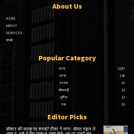
About Us
HOME
ABOUT
SERVICES
संपर्क
Popular Category
पटना
2297
पटना
128
दरभंगा
25
सीतामढ़ी
22
पूर्णिया
22
गया
19
Editor Picks
डॉक्टर की सलाह पर शराब? टीचर ने माना- बोतल स्कूल ले
आता हूं, नशे में गिर जाता हूं; बच्चे बोले- हम पर उल्टी कर...