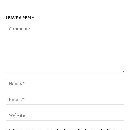
LEAVE A REPLY
Comment:
Na
Ema
Web