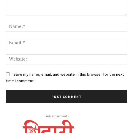
Comment:
Na
Ema
Web
Save my name, email, and website in this browser for the next
time I comment.
- Advertisement -