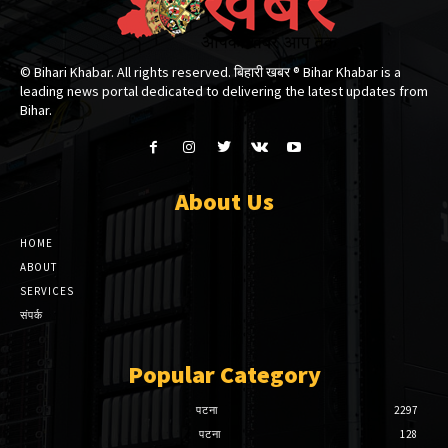
© Bihari Khabar. All rights reserved. बिहारी खबर ®​ Bihar Khabar is a
leading news portal dedicated to delivering the latest updates from
Bihar.
About Us
HOME
ABOUT
SERVICES
संपर्क
Popular Category
पटना
2297
पटना
128