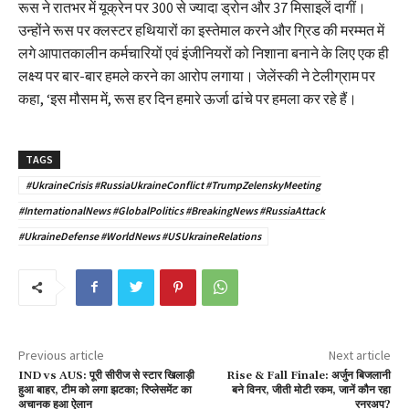
रूस ने रातभर में यूक्रेन पर 300 से ज्यादा ड्रोन और 37 मिसाइलें दागीं।
उन्होंने रूस पर क्लस्टर हथियारों का इस्तेमाल करने और ग्रिड की मरम्मत में
लगे आपातकालीन कर्मचारियों एवं इंजीनियरों को निशाना बनाने के लिए एक ही
लक्ष्य पर बार-बार हमले करने का आरोप लगाया। जेलेंस्की ने टेलीग्राम पर
कहा, ‘इस मौसम में, रूस हर दिन हमारे ऊर्जा ढांचे पर हमला कर रहे हैं।
TAGS
#UkraineCrisis #RussiaUkraineConflict #TrumpZelenskyMeeting
#InternationalNews #GlobalPolitics #BreakingNews #RussiaAttack
#UkraineDefense #WorldNews #USUkraineRelations
Previous article
Next article
IND vs AUS: पूरी सीरीज से स्टार खिलाड़ी
Rise & Fall Finale: अर्जुन बिजलानी
हुआ बाहर, टीम को लगा झटका; रिप्लेसमेंट का
बने विनर, जीती मोटी रकम, जानें कौन रहा
अचानक हुआ ऐलान
रनरअप?