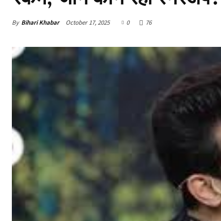
By
Bihari Khabar
October 17, 2025
0
76