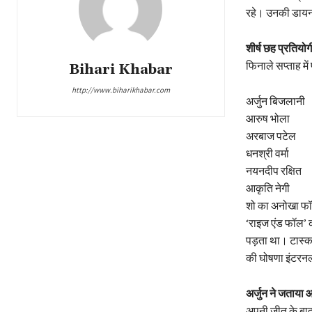
रहे। उनकी डायनाम
शीर्ष छह प्रतियोग
फिनाले सप्ताह में 
Bihari Khabar
http://www.biharikhabar.com
अर्जुन बिजलानी
आरुष भोला
अरबाज पटेल
धनश्री वर्मा
नयनदीप रक्षित
आकृति नेगी
शो का अनोखा फॉर्
‘राइज एंड फॉल’ 
पड़ता था। टास्क
की घोषणा इंटरनल 
अर्जुन ने जताया
अपनी जीत के बाद 