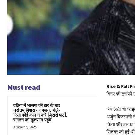
Must read
Rise & Fall Fi
विनर की ट्रॉफी 
दतिया में भाजपा की हार के बाद
रियलिटी शो
‘राइ
नरोत्तम मिश्रा का बयान, बोले-
‘ऐसा कोई काम न करें जिससे पार्टी,
अर्जुन बिजलानी न
संगठन को नुकसान पहुंचे’
किया और इसका फि
August 5, 2026
सितंबर को हुई थ