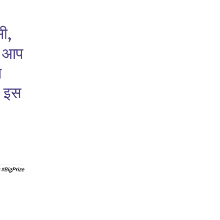
सी,
। आप
े
, इस
#BigPrize