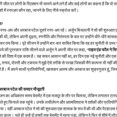
ी जीत पर लोगों के रिएक्शन भी सामने आने लगे हैं और कई लोगों का कहना है कि वो 
 शो में रनरअप कौन रहा, जानने के लिए नीचे स्क्रोल करें।
म?
रनर-अप और अरबाज पटेल दूसरे रनर-अप रहे। अर्जुन बिजलानी ने शो की शुरुआत एक
ें की थी, लेकिन अपनी दृढ़ता, रणनीति और निरंतरता के बल पर उन्होंने धीरे-धीरे शास
 तय किया। पूरे सीजन में उन्होंने बार-बार साबित किया कि वह हर चुनौती से उभर 
े की पुरस्कार राशि जीतने वाले अर्जुन ने अपनी जीत पर कहा,
‘राइज एंड फॉल ने स
े की दिशा में एक कदम है। यह सफर आसान नहीं था, हर दिन एक नई चुनौती और ए
तनाव, दोस्ती और टकराव ने मुझे ऐसे तरीके से परखा जिसकी मैंने कल्पना भी नहीं 
ै। मैं अपने साथी प्रतियोगियों, खासकर आरुष और अरबाज का शुक्रगुजार हूं, जिन्हों
रबाज पटेल की दमदार मौजूदगी
जन का अधिकतर समय बेसमेंट में एक मजदूर के तौर पर बिताया, लेकिन लगातार टास्
े हुए फिनाले तक पहुंचे। उनके लचीलेपन और आत्मविश्वास ने दर्शकों और प्रतियोगिय
िया। वहीं अरबाज पटेल ने शो की शुरुआत एक शासक के रूप में की थी और पेंटहाउस म
व डाला। भले ही उन्हें दो हफ्तों तक बेसमेंट में रहना पड़ा, लेकिन वे फिर से शीर्ष में ल