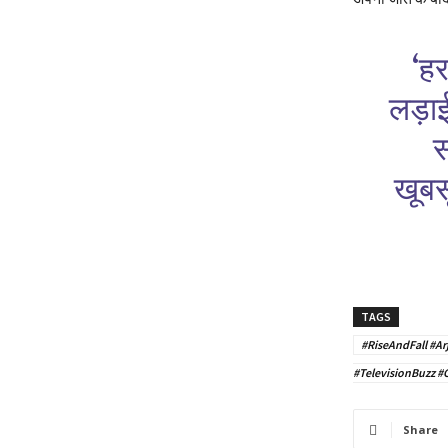
‘हर
लड़ाई
स
खूबस
TAGS
#RiseAndFall #A
#TelevisionBuzz #C
Share