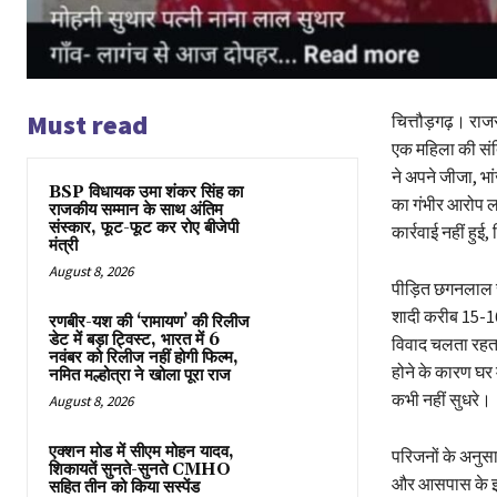
Must read
चित्तौड़गढ़। राज
एक महिला की संदि
ने अपने जीजा, भा
BSP विधायक उमा शंकर सिंह का
का गंभीर आरोप 
राजकीय सम्मान के साथ अंतिम
संस्कार, फूट-फूट कर रोए बीजेपी
कार्रवाई नहीं हुई
मंत्री
August 8, 2026
पीड़ित छगनलाल स
शादी करीब 15-16
रणबीर-यश की ‘रामायण’ की रिलीज
डेट में बड़ा ट्विस्ट, भारत में 6
विवाद चलता रहत
नवंबर को रिलीज नहीं होगी फिल्म,
होने के कारण घर
नमित मल्होत्रा ने खोला पूरा राज
कभी नहीं सुधरे।
August 8, 2026
एक्शन मोड में सीएम मोहन यादव,
परिजनों के अनुसा
शिकायतें सुनते-सुनते CMHO
और आसपास के इला
सहित तीन को किया सस्पेंड