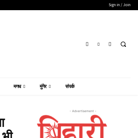
Sign in / Join
मगध
मुंगेर
संपर्क
- Advertisement -
ा
 भी