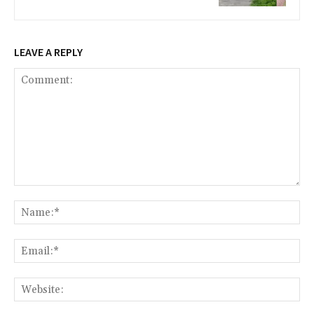
LEAVE A REPLY
Comment:
Na
Ema
Web