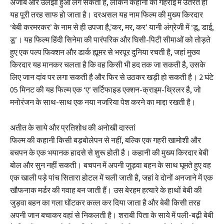
अजीब और उलझा हुआ लग सकता है, लेकिन कहानी की गहराई में उतरते ही
यह पूरी तरह साफ हो जाता है। दरअसल यह नाम फिल्म की मुख्य किरदार
‘बेबी करमरकर’ के नाम से ही उपजा है,’कर, मर, कर’ यानी अंग्रेजी में ‘डू, डाई,
डू’। यह फिल्म हिंदी सिनेमा की पारंपरिक और घिसी-पिटी सीमाओं को तोड़ते
हुए एक पल्प फिक्शन और डार्क ह्यूमर से भरपूर दुनिया रचती है, जहां मुख्य
किरदार यह मानकर चलता है कि वह किसी भी हद तक जा सकती है, उसके
लिए जान दांव पर लगा सकती है और फिर से उठकर खड़ी हो सकती है। 2 घंटे
05 मिनट की यह फिल्म एक ‘ए’ सर्टिफाइड एक्शन-क्राइम-थ्रिलर है, जो
मनोरंजन के साथ-साथ एक नया नजरिया पेश करने का माद्दा रखती है।
अतीत के साये और प्रतिशोध की अनोखी दास्तां
फिल्म की कहानी किसी बड़बोलेपन से नहीं, बल्कि एक गहरी खामोशी और
बचपन के एक भयानक हादसे से शुरू होती है। कहानी की मुख्य किरदार बेबी
बोल और सुन नहीं सकती। बचपन में अपनी जुड़वा बहन के साथ घूमते हुए वह
एक खाली पड़े पांच सितारा होटल में चली जाती है, जहां वे दोनों अनजाने में एक
खौफनाक मर्डर की गवाह बन जाती हैं। उस बेरहम हत्यारे के हाथों बेबी की
जुड़वा बहन का गला घोंटकर कत्ल कर दिया जाता है और बेबी किसी तरह
अपनी जान बचाकर वहां से निकलती है। शराबी पिता के साये में पली-बढ़ी बेबी