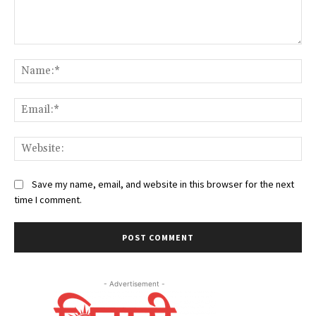
Comment:
Na
Ema
Web
Save my name, email, and website in this browser for the next
time I comment.
- Advertisement -