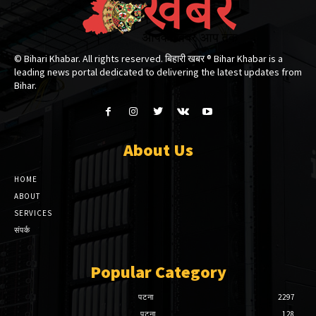
© Bihari Khabar. All rights reserved. बिहारी खबर ®​ Bihar Khabar is a
leading news portal dedicated to delivering the latest updates from
Bihar.
About Us
HOME
ABOUT
SERVICES
संपर्क
Popular Category
पटना
2297
पटना
128