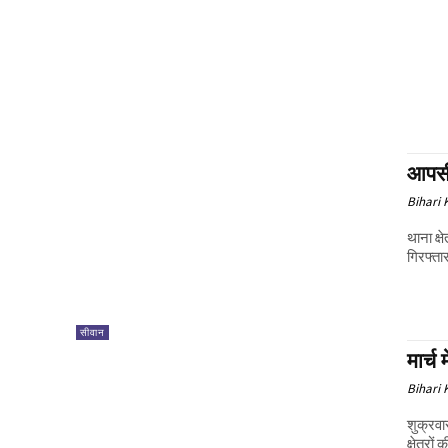
आपसी 
Bihari
थाना क्ष
गिरफ्ता
सीवान
मार्च
Bihari
शुक्रव
क्षेत्रो