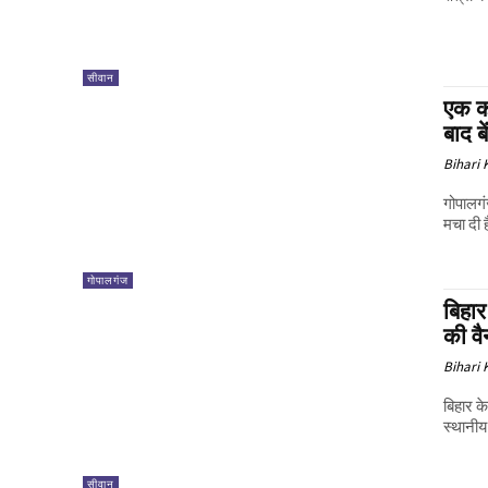
सीवान
एक कॉ
बाद ब
Bihari
गोपालगंज
मचा दी 
गोपालगंज
बिहार
की वै
Bihari
बिहार क
स्थानीय 
सीवान