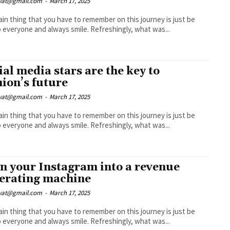
wat@gmail.com
-
March 17, 2025
in thing that you have to remember on this journey is just be
nice to everyone and always smile. Refreshingly, what was...
ial media stars are the key to
hion’s future
wat@gmail.com
-
March 17, 2025
in thing that you have to remember on this journey is just be
nice to everyone and always smile. Refreshingly, what was...
n your Instagram into a revenue
erating machine
wat@gmail.com
-
March 17, 2025
in thing that you have to remember on this journey is just be
nice to everyone and always smile. Refreshingly, what was...