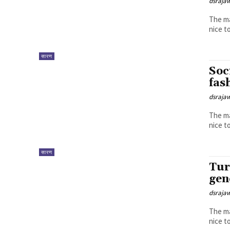
dsraja
The ma
सारण
Soc
fas
dsraja
The ma
सारण
Tur
gen
dsraja
The ma