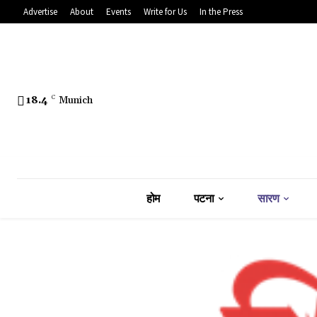
Advertise
About
Events
Write for Us
In the Press
18.4
C
Munich
होम
पटना
सारण