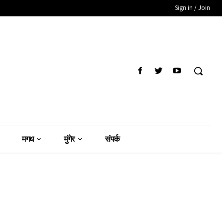
Sign in / Join
मगध
मुंगेर
संपर्क