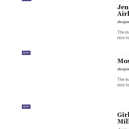
Jen
Air
dsraja
The ma
सारण
Mos
dsraja
The ma
सारण
Gir
Mil