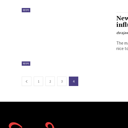
सारण
New
inf
dsraja
The ma
सारण
1
2
3
4