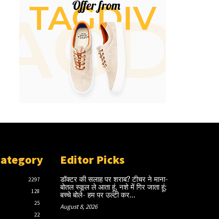
Category
Editor Picks
डॉक्टर की सलाह पर शराब? टीचर ने माना-
2297
बोतल स्कूल ले आता हूं, नशे में गिर जाता हूं;
128
बच्चे बोले- हम पर उल्टी कर...
25
August 8, 2026
22