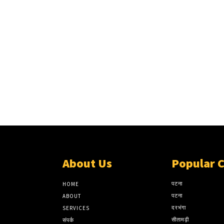
About Us
Popular 
पटना
HOME
पटना
ABOUT
दरभंगा
SERVICES
सीतामढ़ी
संपर्क