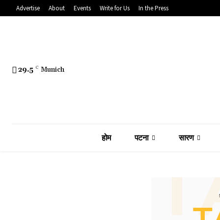
Advertise
About
Events
Write for Us
In the Press
29.5
C
Munich
होम
पटना
सारण