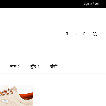
Sign in / Join
मगध
मुंगेर
संपर्क