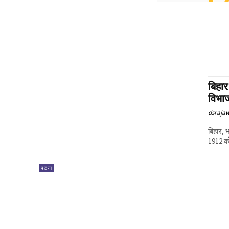
बिहा
विभा
dsraja
बिहार, 
1912 को 
पटना