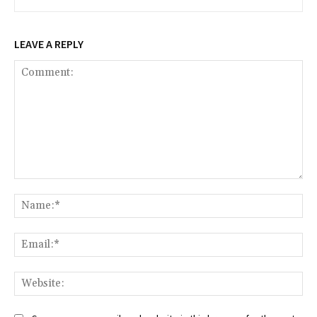
LEAVE A REPLY
Comment:
Na
Ema
Web