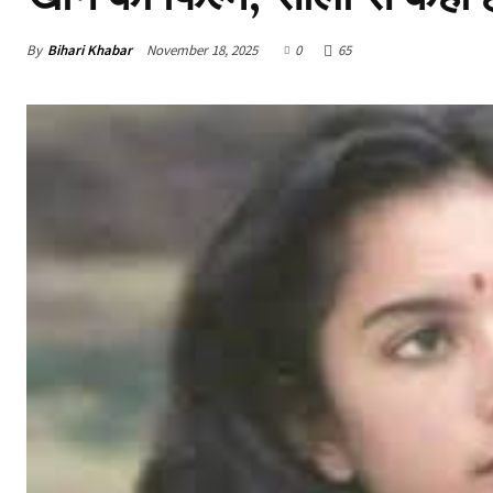
By
Bihari Khabar
November 18, 2025
0
65