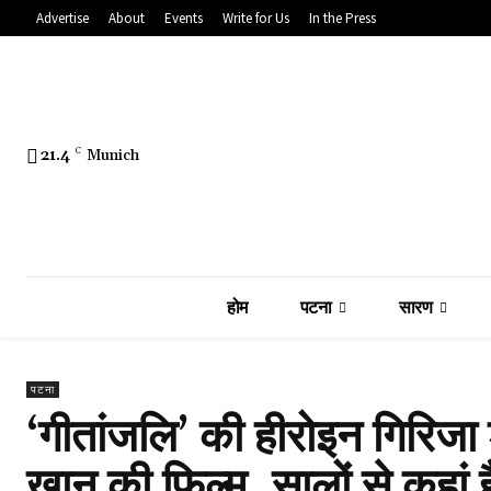
Advertise
About
Events
Write for Us
In the Press
21.4
C
Munich
होम
पटना
सारण
पटना
‘गीतांजलि’ की हीरोइन गिरिजा श
खान की फिल्म, सालों से कहां ह