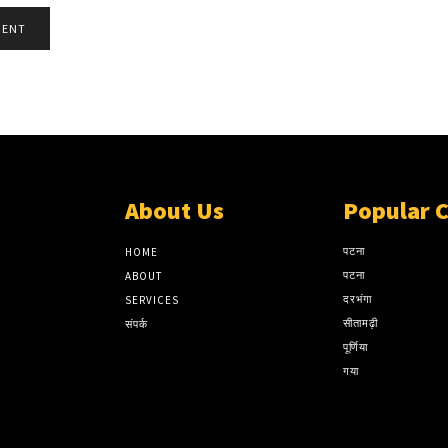
About Us
Popular 
पटना
HOME
पटना
ABOUT
दरभंगा
SERVICES
सीतामढ़ी
संपर्क
पूर्णिया
गया