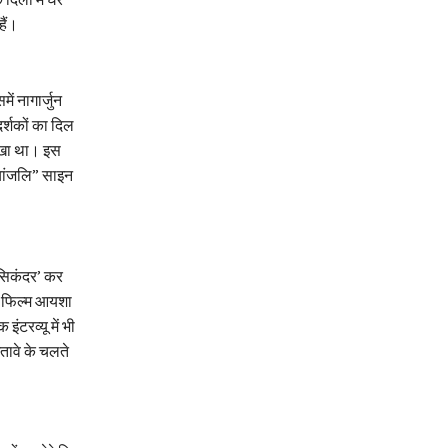
हैं।
ें नागार्जुन
र्शकों का दिल
रखा था। इस
दयांजलि” साइन
 सिकंदर’ कर
ये फिल्म आयशा
ंटरव्यू में भी
तावे के चलते